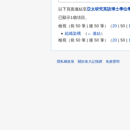
以下頁面連結至
亞太研究英語博士學位
已顯示1個項目。
檢視（
前 50 筆
|
後 50 筆
）（
20
|
50
|
組織架構
‎
（
← 連結
）
檢視（
前 50 筆
|
後 50 筆
）（
20
|
50
|
隱私權政策
關於政大記憶網
免責聲明