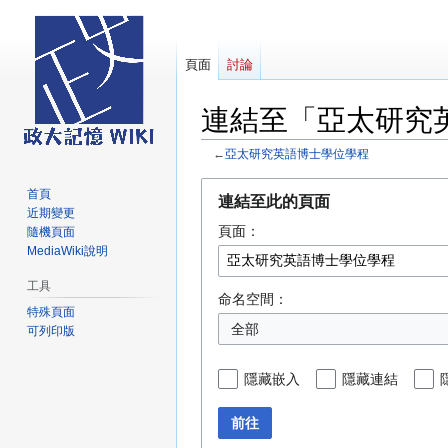
頁面
討論
連結至「亞太研究
←
亞太研究英語博士學位學程
跳
跳
首頁
連結至此的頁面
至
至
近期變更
頁面：
導
搜
隨機頁面
MediaWiki說明
覽
尋
工具
命名空間：
特殊頁面
全部
可列印版
隱藏嵌入
隱藏連結
前往