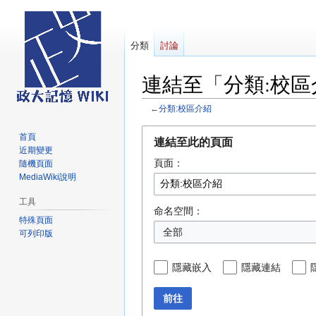
分類
討論
連結至「分類:校
←
分類:校區介紹
跳
跳
首頁
連結至此的頁面
至
至
近期變更
頁面：
導
搜
隨機頁面
MediaWiki說明
覽
尋
工具
命名空間：
特殊頁面
全部
可列印版
隱藏嵌入
隱藏連結
前往