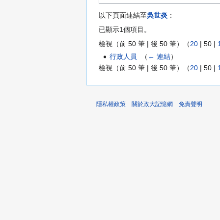
以下頁面連結至
吳世炎
：
已顯示1個項目。
檢視（
前 50 筆
|
後 50 筆
）（
20
|
50
|
行政人員
‎
（
← 連結
）
檢視（
前 50 筆
|
後 50 筆
）（
20
|
50
|
隱私權政策
關於政大記憶網
免責聲明