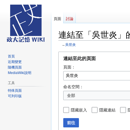
頁面
討論
連結至「吳世炎」
←
吳世炎
跳
跳
首頁
連結至此的頁面
至
至
近期變更
頁面：
導
搜
隨機頁面
MediaWiki說明
覽
尋
工具
命名空間：
特殊頁面
全部
可列印版
隱藏嵌入
隱藏連結
前往