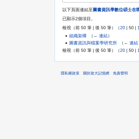
以下頁面連結至
圖書資訊學數位碩士在
已顯示2個項目。
檢視（
前 50 筆
|
後 50 筆
）（
20
|
50
|
組織架構
‎
（
← 連結
）
圖書資訊與檔案學研究所
‎
（
← 連結
檢視（
前 50 筆
|
後 50 筆
）（
20
|
50
|
隱私權政策
關於政大記憶網
免責聲明