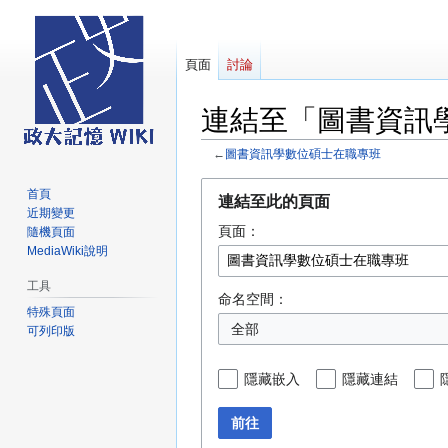
頁面
討論
連結至「圖書資訊
←
圖書資訊學數位碩士在職專班
跳
跳
首頁
連結至此的頁面
至
至
近期變更
頁面：
導
搜
隨機頁面
MediaWiki說明
覽
尋
工具
命名空間：
特殊頁面
全部
可列印版
隱藏嵌入
隱藏連結
前往