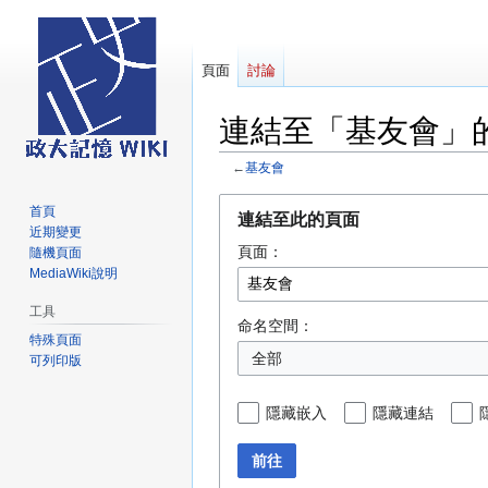
頁面
討論
連結至「基友會」
←
基友會
跳
跳
首頁
連結至此的頁面
至
至
近期變更
頁面：
導
搜
隨機頁面
MediaWiki說明
覽
尋
工具
命名空間：
特殊頁面
全部
可列印版
隱藏嵌入
隱藏連結
前往