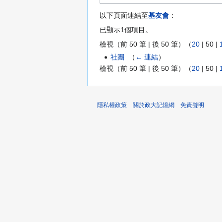
以下頁面連結至
基友會
：
已顯示1個項目。
檢視（
前 50 筆
|
後 50 筆
）（
20
|
50
|
社團
‎
（
← 連結
）
檢視（
前 50 筆
|
後 50 筆
）（
20
|
50
|
隱私權政策
關於政大記憶網
免責聲明