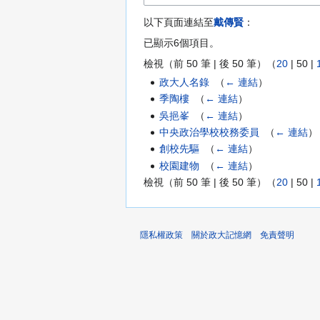
以下頁面連結至
戴傳賢
：
已顯示6個項目。
檢視（
前 50 筆
|
後 50 筆
）（
20
|
50
|
政大人名錄
‎
（
← 連結
）
季陶樓
‎
（
← 連結
）
吳挹峯
‎
（
← 連結
）
中央政治學校校務委員
‎
（
← 連結
）
創校先驅
‎
（
← 連結
）
校園建物
‎
（
← 連結
）
檢視（
前 50 筆
|
後 50 筆
）（
20
|
50
|
隱私權政策
關於政大記憶網
免責聲明