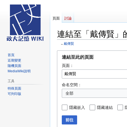
頁面
討論
連結至「戴傳賢」
←
戴傳賢
跳
跳
首頁
連結至此的頁面
至
至
近期變更
頁面：
導
搜
隨機頁面
MediaWiki說明
覽
尋
工具
命名空間：
特殊頁面
全部
可列印版
隱藏嵌入
隱藏連結
前往