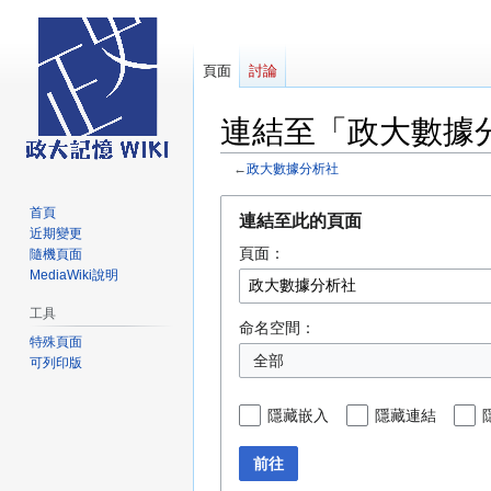
頁面
討論
連結至「政大數據
←
政大數據分析社
跳
跳
首頁
連結至此的頁面
至
至
近期變更
頁面：
導
搜
隨機頁面
MediaWiki說明
覽
尋
工具
命名空間：
特殊頁面
全部
可列印版
隱藏嵌入
隱藏連結
前往