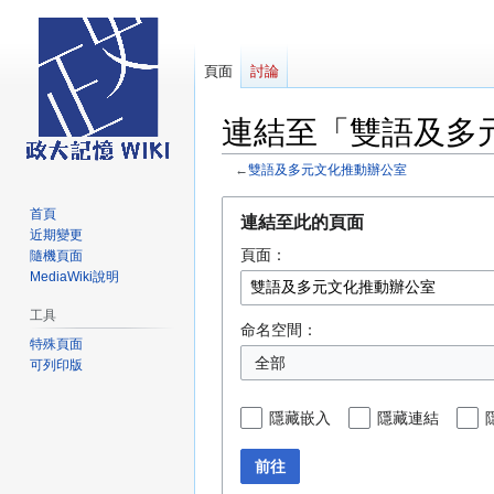
頁面
討論
連結至「雙語及多
←
雙語及多元文化推動辦公室
跳
跳
首頁
連結至此的頁面
至
至
近期變更
頁面：
導
搜
隨機頁面
MediaWiki說明
覽
尋
工具
命名空間：
特殊頁面
全部
可列印版
隱藏嵌入
隱藏連結
前往