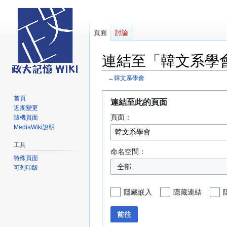
頁面
討論
連結至「韓文系學
←
韓文系學會
跳
跳
首頁
連結至此的頁面
至
至
近期變更
頁面：
導
搜
隨機頁面
MediaWiki說明
覽
尋
工具
命名空間：
特殊頁面
全部
可列印版
隱藏嵌入
隱藏連結
前往