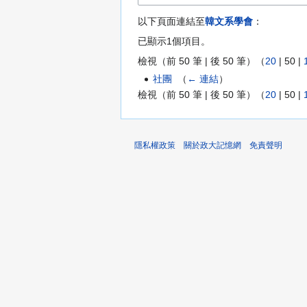
以下頁面連結至
韓文系學會
：
已顯示1個項目。
檢視（
前 50 筆
|
後 50 筆
）（
20
|
50
|
社團
‎
（
← 連結
）
檢視（
前 50 筆
|
後 50 筆
）（
20
|
50
|
隱私權政策
關於政大記憶網
免責聲明