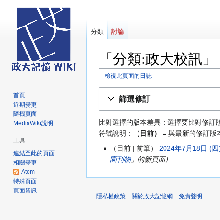
分類
討論
「分類:政大校訊
檢視此頁面的日誌
跳
跳
首頁
篩選修訂
至
至
近期變更
導
搜
隨機頁面
比對選擇的版本差異：選擇要比對修訂
MediaWiki說明
覽
尋
符號說明：
（目前）
= 與最新的修訂版
工具
目前
前筆
2024年7月18日 (四)
2024
連結至此的頁面
園刊物
」的新頁面
年
相關變更
7
Atom
特殊頁面
月
頁面資訊
18
隱私權政策
關於政大記憶網
免責聲明
日
(星