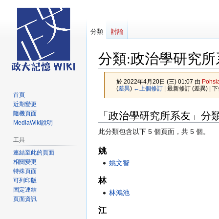
分類
討論
分類
:
政治學研究所
於 2022年4月20日 (三) 01:07 由
Pohsi
(
差異
)
←上個修訂
| 最新修訂 (差異) | 
首頁
近期變更
跳
跳
「政治學研究所系友」分
隨機頁面
至
至
MediaWiki說明
此分類包含以下 5 個頁面，共 5 個。
導
搜
工具
覽
尋
姚
連結至此的頁面
相關變更
姚文智
特殊頁面
林
可列印版
固定連結
林鴻池
頁面資訊
江