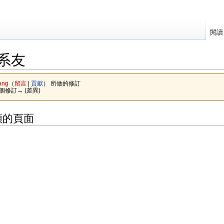
閱讀
系友
ang
（
留言
|
貢獻
）
所做的修訂
下個修訂→ (差異)
類的頁面