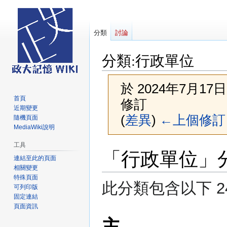
分類
討論
分類
:
行政單位
於 2024年7月17日 
首頁
修訂
近期變更
(
差異
)
←上個修訂
隨機頁面
MediaWiki說明
工具
跳
跳
「行政單位」
連結至此的頁面
至
至
相關變更
導
搜
特殊頁面
覽
尋
此分類包含以下 24
可列印版
固定連結
頁面資訊
主