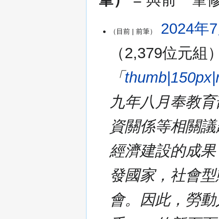
2024
2024年7
目前
前筆
年
7
2,379位元組
月
17
「
thumb|150p
日
(星
九年八月奉教育
期
三)
資關係等相關議
經濟建設的成果
發國家，社會型
會。因此，勞動