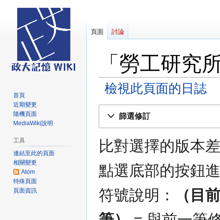
頁面
討論
「勞工研究
檢視此頁面的日誌
首頁
近期變更
跳
跳
隨機頁面
篩選修訂
至
至
MediaWiki說明
導
搜
工具
比對選擇的版本
覽
尋
連結至此的頁面
相關變更
點選底部的按鈕
Atom
特殊頁面
符號說明：
（目
頁面資訊
筆）
= 與前一筆