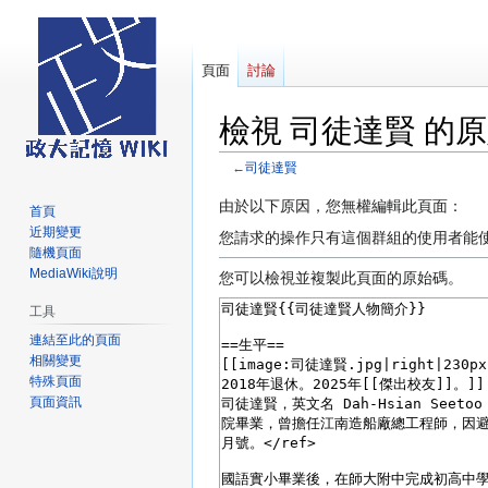
頁面
討論
檢視 司徒達賢 的
←
司徒達賢
跳
跳
由於以下原因，您無權編輯此頁面：
首頁
至
至
近期變更
您請求的操作只有這個群組的使用者能
導
搜
隨機頁面
MediaWiki說明
覽
尋
您可以檢視並複製此頁面的原始碼。
工具
連結至此的頁面
相關變更
特殊頁面
頁面資訊