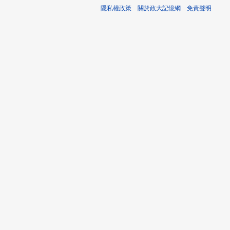
日
21
隱私權政策
關於政大記憶網
免責聲明
(星
日
期
(星
二)
期
四)