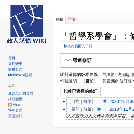
頁面
討論
「哲學系學會」：
檢視此頁面的日誌
跳
跳
首頁
篩選修訂
至
至
近期變更
導
搜
隨機頁面
比對選擇的版本差異：選擇要比對修訂
MediaWiki說明
覽
尋
符號說明：
（目前）
= 與最新的修訂版
工具
連結至此的頁面
相關變更
目前
前筆
2023年5月30
2023
Atom
無
年
目前
前筆
2019年11月2
2019
特殊頁面
編
5
人才並致力人文傳承為創系宗旨。 參考文獻:[htt
頁面資訊
年
輯
月
11
摘
30
月
要