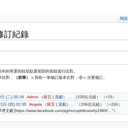
閱讀
修訂紀錄
版本的單選按鈕並點選底部的按鈕進行比對。
本比對，
（前筆）
= 與前一筆修訂版本比對，
小
= 次要修訂。
日 (二) 05:34
‎
Admin
留言
貢獻
‎
235位元組
+29
‎
1日 (四) 02:35
‎
Angela
留言
貢獻
‎
206位元組
+206
‎
ps://www.facebook.com/pg/nccuphilosoohy1969/…"