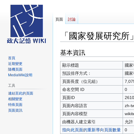
頁面
討論
「國家發展研究所
基本資訊
跳
跳
至
至
首頁
近期變更
導
搜
顯示標題
國家
隨機頁面
覽
尋
預設排序方式：
國家
MediaWiki說明
頁面長度（位元組）
7,07
工具
命名空間 ID
0
連結至此的頁面
頁面ID
261
相關變更
特殊頁面
頁面內容語言
zh-
頁面資訊
頁面內容模型
wikit
由機器人建立索引
允許
指向此頁面的重新導向頁面數量
0