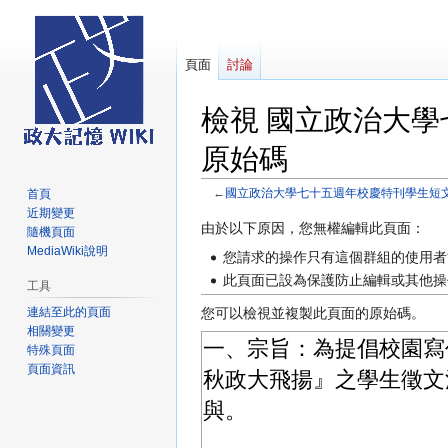
頁面
討論
檢視 國立政治大學
原始碼
←
國立政治大學七十五週年校慶特刊學生短
首頁
近期變更
跳
跳
由於以下原因，您無權編輯此頁面：
隨機頁面
至
至
MediaWiki說明
您請求的操作只有這個群組的使用者
導
搜
此頁面已設為保護防止編輯或其他操
工具
覽
尋
連結至此的頁面
您可以檢視並複製此頁面的原始碼。
相關變更
特殊頁面
頁面資訊