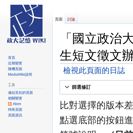
頁面
討論
「國立政治
生短文徵文
首頁
近期變更
檢視此頁面的日誌
隨機頁面
MediaWiki說明
跳
跳
工具
篩選修訂
至
至
連結至此的頁面
導
搜
相關變更
比對選擇的版本
覽
尋
Atom
特殊頁面
頁面資訊
點選底部的按鈕