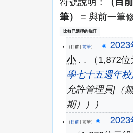
符號說明：
（目
筆）
= 與前一筆
2023
2023
目前
前筆
年
5
小
1,872
月
23
學七十五週年校
日
(星
允許管理員]（無
期
二)
期））
2023
目前
前筆