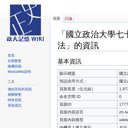
頁面
討論
「國立政治大學七
法」的資訊
首頁
基本資訊
跳
跳
近期變更
至
至
隨機頁面
MediaWiki說明
導
搜
顯示標題
國立
覽
尋
預設排序方式：
國立
工具
頁面長度（位元組）
1,87
連結至此的頁面
相關變更
命名空間 ID
0
特殊頁面
頁面ID
177
頁面資訊
頁面內容語言
zh-
頁面內容模型
wikit
由機器人建立索引
允許