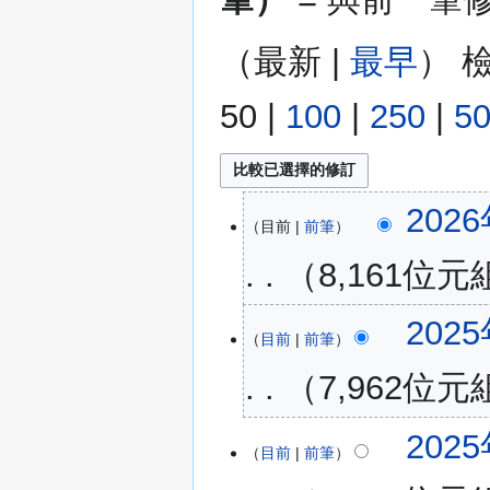
（
最新
|
最早
） 
50
|
100
|
250
|
5
2026
2026
目前
前筆
年
4
8,161位元
月
25
無
2025
2025
日
編
目前
前筆
年
(星
輯
9
期
7,962位元
摘
月
六)
要
15
無
2025
日
編
目前
前筆
(星
輯