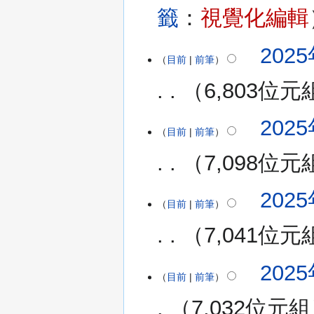
籤
：
視覺化編輯
2025
2025
目前
前筆
年
3
6,803位元
月
29
無
2025
日
編
目前
前筆
(星
輯
期
7,098位元
摘
六)
要
無
2025
編
目前
前筆
輯
7,041位元
摘
要
2025
2025
目前
前筆
年
3
7,032位元組
月