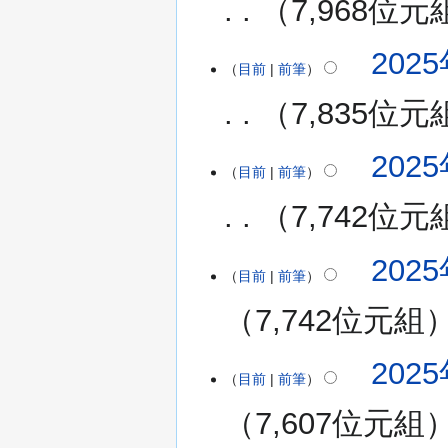
期
7,968位元
摘
一)
要
無
2025
2025
編
目前
前筆
年
輯
6
7,835位元
摘
月
要
26
無
2025
2025
日
編
目前
前筆
年
(星
輯
5
期
7,742位元
摘
月
四)
要
10
無
2025
2025
日
編
目前
前筆
年
(星
輯
4
期
7,742位元組
摘
月
六)
要
1
無
2025
日
編
目前
前筆
(星
輯
期
7,607位元組
摘
二)
要