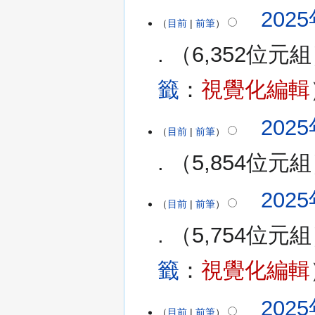
無
2025
2025
編
目前
前筆
年
輯
3
6,352位元組
摘
月
要
23
籤
：
視覺化編輯
日
(星
期
2025
目前
前筆
日)
5,854位元組
無
2025
編
目前
前筆
輯
5,754位元組
摘
要
籤
：
視覺化編輯
2025
目前
前筆