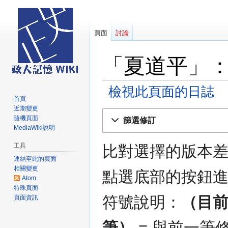
頁面
討論
「夏道平」
檢視此頁面的日誌
首頁
近期變更
跳
跳
隨機頁面
篩選修訂
至
至
MediaWiki說明
導
搜
工具
比對選擇的版本
覽
尋
連結至此的頁面
相關變更
點選底部的按鈕
Atom
特殊頁面
符號說明：
（目
頁面資訊
筆）
= 與前一筆