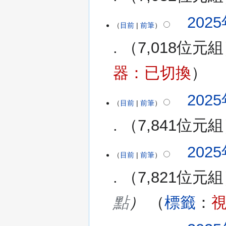
25
無
2025
日
編
目前
前筆
(星
輯
期
7,018位元組
摘
二)
要
無
器：已切換
編
輯
2025
摘
目前
前筆
要
7,841位元組
無
2025
編
目前
前筆
輯
7,821位元組
摘
要
點
標籤
：