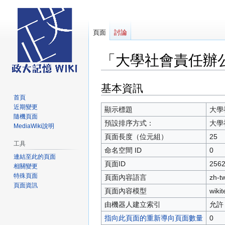
頁面
討論
「大學社會責任辦
基本資訊
跳
跳
至
至
首頁
近期變更
導
搜
顯示標題
大學
隨機頁面
覽
尋
預設排序方式：
大學
MediaWiki說明
頁面長度（位元組）
25
工具
命名空間 ID
0
連結至此的頁面
頁面ID
256
相關變更
特殊頁面
頁面內容語言
zh-
頁面資訊
頁面內容模型
wikit
由機器人建立索引
允許
指向此頁面的重新導向頁面數量
0