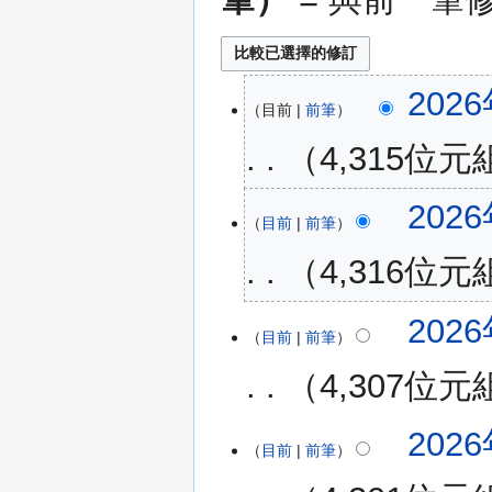
2026
2026
目前
前筆
年
6
4,315位元
月
23
無
2026
2026
日
編
目前
前筆
年
(星
輯
4
期
4,316位元
摘
月
二)
要
16
無
2026
日
編
目前
前筆
(星
輯
期
4,307位元
摘
四)
要
2026
目前
前筆