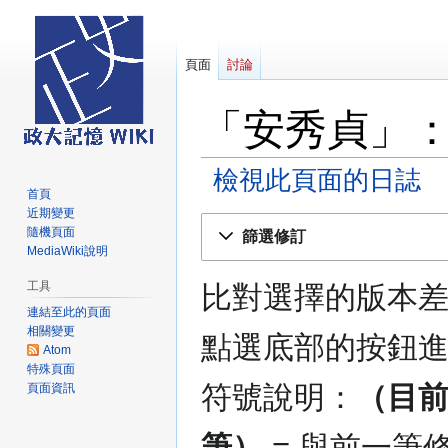
頁面
討論
「安秀貞」
檢視此頁面的日誌
首頁
近期變更
跳
跳
隨機頁面
篩選修訂
至
至
MediaWiki說明
導
搜
工具
比對選擇的版本
覽
尋
連結至此的頁面
相關變更
點選底部的按鈕
Atom
特殊頁面
符號說明：
（目
頁面資訊
筆）
= 與前一筆