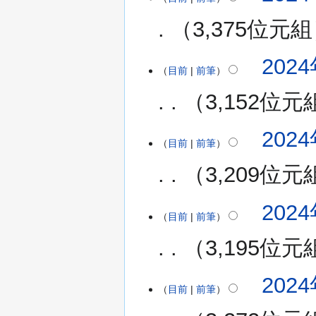
(星
輯
期
3,375位元組
摘
五)
要
無
2024
2024
編
目前
前筆
年
輯
7
3,152位元
摘
月
要
19
2024
日
目前
前筆
(星
期
3,209位元
五)
無
2024
編
目前
前筆
輯
3,195位元
摘
要
2024
目前
前筆