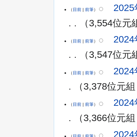
無
2025
編
目前
前筆
輯
3,554位元
摘
要
無
2024
2024
編
目前
前筆
年
輯
8
3,547位元
摘
月
要
24
無
2024
2024
日
編
目前
前筆
年
(星
輯
8
期
3,378位元組
摘
月
六)
要
4
無
2024
2024
日
編
目前
前筆
年
(星
輯
8
期
3,366位元組
摘
月
日)
要
2
無
2024
日
編
目前
前筆