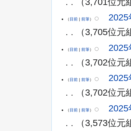
3,701位元
摘
要
2025
2025
目前
前筆
年
3
3,705位元
月
18
無
2025
日
編
目前
前筆
(星
輯
期
3,702位元
摘
二)
要
無
2025
編
目前
前筆
輯
3,702位元
摘
要
無
2025
編
目前
前筆
輯
3,573位元
摘
要