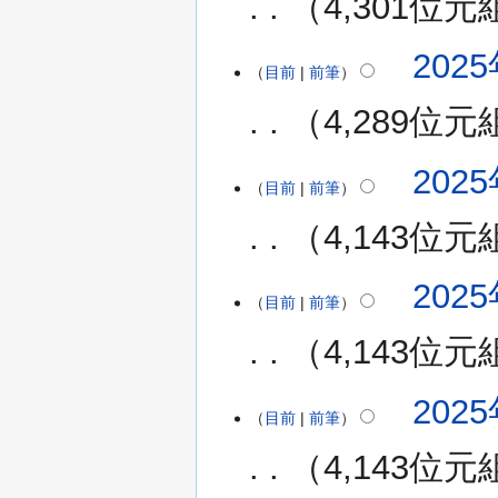
4,301位元
2025
2025
目前
前筆
年
8
4,289位元
月
21
2025
2025
日
目前
前筆
年
(星
6
期
4,143位元
月
四)
13
無
2025
日
編
目前
前筆
(星
輯
期
4,143位元
摘
五)
要
無
2025
編
目前
前筆
輯
4,143位元
摘
要