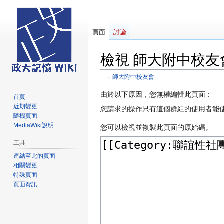
頁面
討論
檢視 師大附中校友
←
師大附中校友會
跳
跳
由於以下原因，您無權編輯此頁面：
首頁
至
至
近期變更
您請求的操作只有這個群組的使用者能
導
搜
隨機頁面
MediaWiki說明
覽
尋
您可以檢視並複製此頁面的原始碼。
工具
連結至此的頁面
相關變更
特殊頁面
頁面資訊