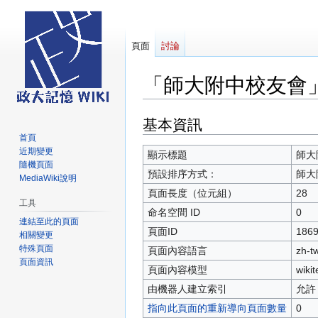
頁面
討論
「師大附中校友會
基本資訊
跳
跳
至
至
首頁
近期變更
導
搜
顯示標題
師大
隨機頁面
覽
尋
預設排序方式：
師大
MediaWiki說明
頁面長度（位元組）
28
工具
命名空間 ID
0
連結至此的頁面
頁面ID
186
相關變更
特殊頁面
頁面內容語言
zh-
頁面資訊
頁面內容模型
wikit
由機器人建立索引
允許
指向此頁面的重新導向頁面數量
0