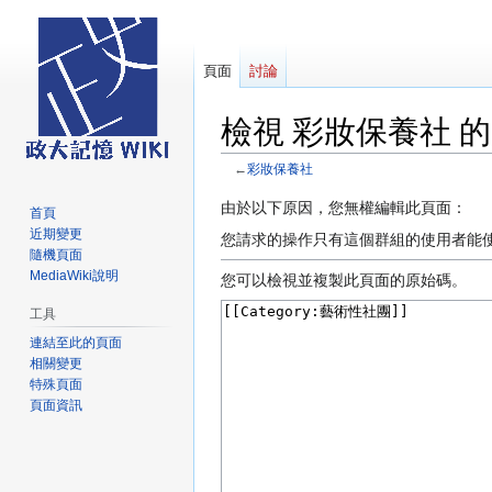
頁面
討論
檢視 彩妝保養社 
←
彩妝保養社
跳
跳
由於以下原因，您無權編輯此頁面：
首頁
至
至
近期變更
您請求的操作只有這個群組的使用者能
導
搜
隨機頁面
MediaWiki說明
覽
尋
您可以檢視並複製此頁面的原始碼。
工具
連結至此的頁面
相關變更
特殊頁面
頁面資訊