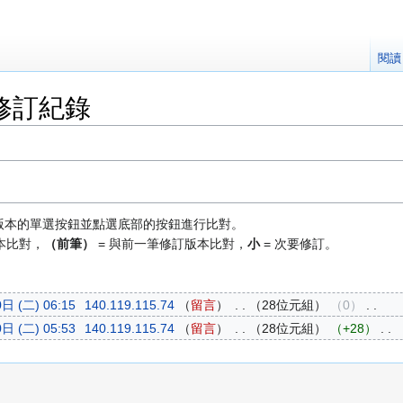
閱讀
修訂紀錄
版本的單選按鈕並點選底部的按鈕進行比對。
本比對，
（前筆）
= 與前一筆修訂版本比對，
小
= 次要修訂。
日 (二) 06:15
‎
140.119.115.74
留言
‎
28位元組
0
‎
日 (二) 05:53
‎
140.119.115.74
留言
‎
28位元組
+28
‎