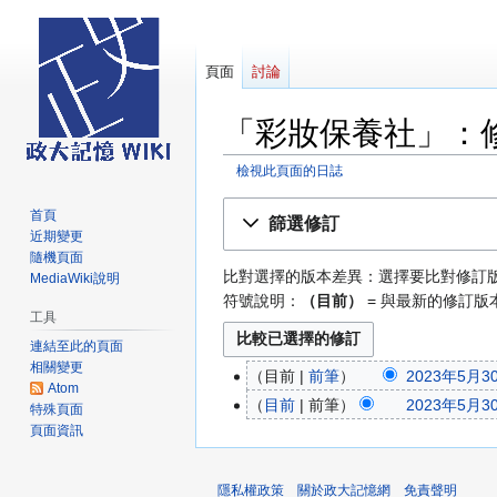
頁面
討論
「彩妝保養社」：
檢視此頁面的日誌
跳
跳
首頁
篩選修訂
至
至
近期變更
導
搜
隨機頁面
比對選擇的版本差異：選擇要比對修訂
MediaWiki說明
覽
尋
符號說明：
（目前）
= 與最新的修訂版
工具
連結至此的頁面
相關變更
目前
前筆
2023年5月30
2023
Atom
無
年
目前
前筆
2023年5月30
特殊頁面
編
5
頁面資訊
輯
月
摘
30
隱私權政策
關於政大記憶網
免責聲明
要