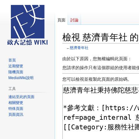
頁面
討論
檢視 慈濟青年社 
←
慈濟青年社
跳
跳
由於以下原因，您無權編輯此頁面：
首頁
至
至
近期變更
您請求的操作只有這個群組的使用者能
導
搜
隨機頁面
MediaWiki說明
覽
尋
您可以檢視並複製此頁面的原始碼。
工具
連結至此的頁面
相關變更
特殊頁面
頁面資訊