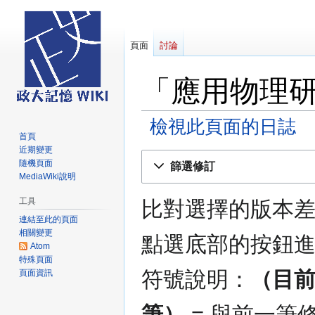
頁面
討論
「應用物理
檢視此頁面的日誌
首頁
近期變更
跳
跳
隨機頁面
篩選修訂
至
至
MediaWiki說明
導
搜
工具
比對選擇的版本
覽
尋
連結至此的頁面
相關變更
點選底部的按鈕
Atom
特殊頁面
符號說明：
（目
頁面資訊
筆）
= 與前一筆