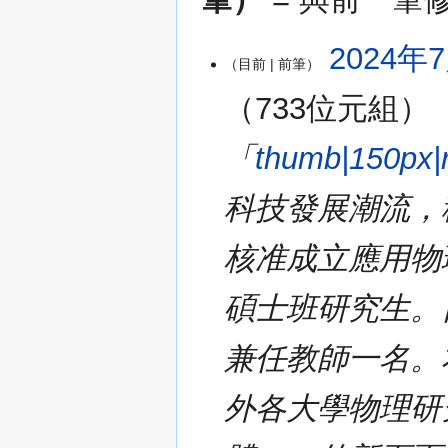
2024
2024年7
目前
前筆
年
7
733位元組
月
17
「
thumb|150
日
(星
科技發展潮流，
期
三)
核准成立應用物
碩士班研究生。
兼任教師一名。
外各大學物理研