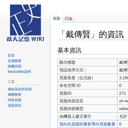
頁面
討論
「戴傳賢」的資訊
基本資訊
跳
跳
至
至
首頁
近期變更
導
搜
顯示標題
戴傳
隨機頁面
覽
尋
預設排序方式：
戴傳
MediaWiki說明
頁面長度（位元組）
3,18
工具
命名空間 ID
0
連結至此的頁面
頁面ID
271
相關變更
特殊頁面
頁面內容語言
zh-
頁面資訊
頁面內容模型
wikit
由機器人建立索引
允許
指向此頁面的重新導向頁面數量
0