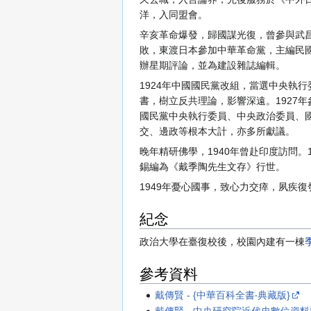
洋，入同盟會。
辛亥革命爆發，歸國謀光復，曾參與武昌
敗，東渡日本參加中華革命黨，主編民國
辦星期評論，並為建設雜誌編輯。
1924年中國國民黨改組，當選中央執
書，樹立反共理論，影響深遠。1927
國民黨中央執行委員、中央政治委員、
交、邊政等根本大計，亦多所獻議。
晚年精研佛學，1940年曾赴印度訪問
錫編為《戴季陶先生文存》行世。
1949年憂心國事，致心力交瘁，夙疾復
紀念
政治大學在臺復校後，校園內建有一棟
參考資料
戴傳賢 - {中華百科全書‧典藏版}