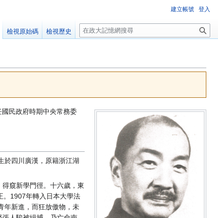
建立帳號
登入
搜
檢視原始碼
檢視歷史
尋
曾任國民政府時期中央常務委
日生於四川廣漢，原籍浙江湖
，得窺新學門徑。十六歲，東
。1907年轉入日本大學法
青年新進，而狂放傲物，未
督張人駿被緝捕，乃亡命南