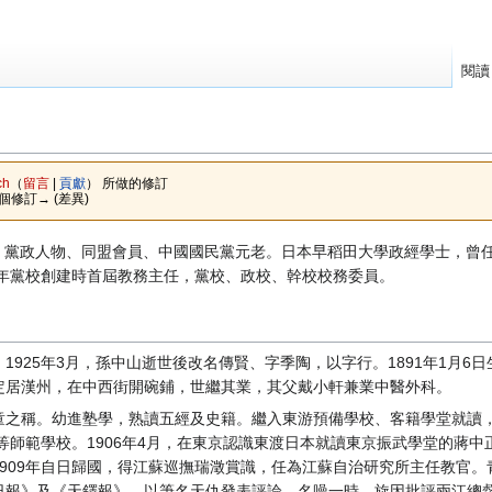
閱讀
ch
（
留言
|
貢獻
）
所做的修訂
下個修訂→ (差異)
。報人、黨政人物、同盟會員、中國國民黨元老。日本早稻田大學政經學士，
7年黨校創建時首屆教務主任，黨校、政校、幹校校務委員。
925年3月，孫中山逝世後改名傳賢、字季陶，以字行。1891年1月6
定居漢州，在中西街開碗鋪，世繼其業，其父戴小軒兼業中醫外科。
童之稱。幼進塾學，熟讀五經及史籍。繼入東游預備學校、客籍學堂就讀
等師範學校。1906年4月，在東京認識東渡日本就讀東京振武學堂的蔣中正
909年自日歸國，得江蘇巡撫瑞澂賞識，任為江蘇自治研究所主任教官。
日報》及《天鐸報》，以筆名天仇發表評論，名噪一時。旋因批評兩江總