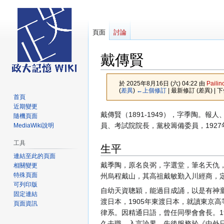
頁面
討論
戴傳賢
於 2025年8月16日 (六) 04:22 由
Pailin
(
差異
)
←上個修訂
| 最新修訂 (差異) | 
首頁
近期變更
跳
跳
戴傳賢（1891-1949），字季陶
隨機頁面
至
至
員、考試院院長，黨校籌備委員，192
MediaWiki說明
導
搜
工具
生平
覽
尋
連結至此的頁面
戴季陶，原名良弼，字選堂，筆名天仇，1
相關變更
特殊頁面
州烏程戴山，其高祖戴敏勤入川經商，
可列印版
自幼天資聰穎，能過目成誦，以是有神
固定連結
渡日本，1905年東渡日本，就讀東京高
頁面資訊
律系。因精通日語，曾任同學會會長。1
久去職，入言論界，先後服務於《中外