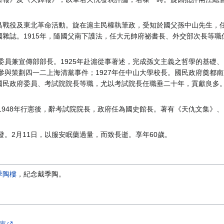
戰役及東北革命活動。旋在滬主民權執筆政，受知於國父孫中山先生，任為
雜誌。1915年，隨國父南下護法，任大元帥府祕書長、外交部次長等職位
行委員兼宣傳部部長。1925年赴滬從事著述，完成孫文主義之哲學的基礎
年參與策劃四一二上海清黨事件；1927年任中山大學校長。國民政府奠都
國民政府委員、考試院院長等職，尤以考試院長任職垂二十年，貢獻良多
。1948年行憲後，辭考試院院長，政府任為國史館長。著有《天仇文集
發。2月11日，以服安眠藥過量，而致長逝。享年60歲。
季陶樓
，紀念戴季陶。