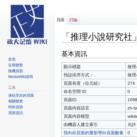
頁面
討論
「推理小說研究社
基本資訊
跳
跳
至
至
首頁
近期變更
導
搜
顯示標題
推理
隨機頁面
覽
尋
預設排序方式：
推理
MediaWiki說明
頁面長度（位元組）
274
工具
命名空間 ID
0
連結至此的頁面
頁面ID
109
相關變更
特殊頁面
頁面內容語言
zh-
頁面資訊
頁面內容模型
wikit
由機器人建立索引
允許
指向此頁面的重新導向頁面數量
0