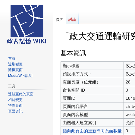
頁面
討論
「政大交通運輸研
基本資訊
跳
跳
至
至
首頁
近期變更
導
搜
顯示標題
政大
隨機頁面
覽
尋
預設排序方式：
政大
MediaWiki說明
頁面長度（位元組）
28
工具
命名空間 ID
0
連結至此的頁面
頁面ID
184
相關變更
特殊頁面
頁面內容語言
zh-
頁面資訊
頁面內容模型
wikit
由機器人建立索引
允許
指向此頁面的重新導向頁面數量
0