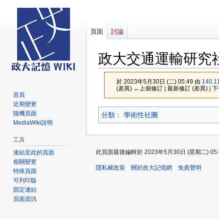
頁面
討論
政大交通運輸研究
於 2023年5月30日 (二) 05:49 由
140.1
(差異) ←上個修訂 | 最新修訂 (差異) | 
首頁
近期變更
跳
跳
隨機頁面
分類
：​
學術性社團
至
至
MediaWiki說明
導
搜
工具
覽
尋
此頁面最後編輯於 2023年5月30日 (星期二) 05:
連結至此的頁面
相關變更
隱私權政策
關於政大記憶網
免責聲明
特殊頁面
可列印版
固定連結
頁面資訊