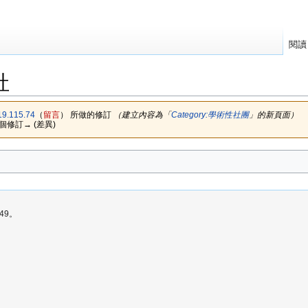
閱讀
社
19.115.74
（
留言
）
所做的修訂
（建立內容為「
Category:學術性社團
」的新頁面）
下個修訂→ (差異)
49。