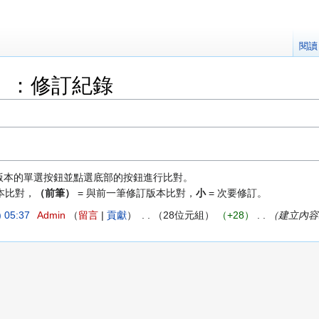
閱讀
」：修訂紀錄
版本的單選按鈕並點選底部的按鈕進行比對。
本比對，
（前筆）
= 與前一筆修訂版本比對，
小
= 次要修訂。
 05:37
‎
Admin
留言
貢獻
‎
28位元組
+28
‎
建立內容