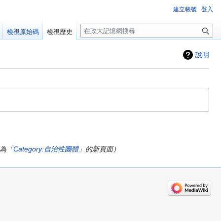
建立帳號
登入
搜
檢視原始碼
檢視歷史
尋
說明
為「
Category:自治性團體
」的新頁面