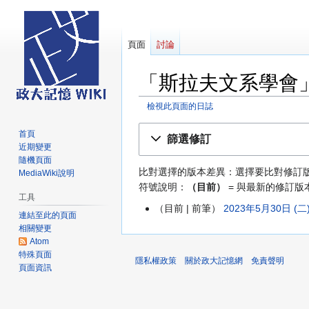
頁面
討論
「斯拉夫文系學會
檢視此頁面的日誌
跳
跳
首頁
篩選修訂
至
至
近期變更
導
搜
隨機頁面
比對選擇的版本差異：選擇要比對修訂
MediaWiki說明
覽
尋
符號說明：
（目前）
= 與最新的修訂版
工具
目前
前筆
2023年5月30日 (二)
2023
連結至此的頁面
年
相關變更
5
Atom
特殊頁面
月
隱私權政策
關於政大記憶網
免責聲明
頁面資訊
30
日
(星