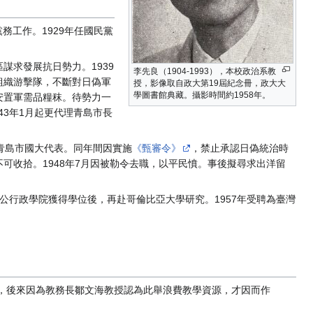
務工作。1929年任國民黨
求發展抗日勢力。1939
李先良（1904-1993），本校政治系教
組織游擊隊，不斷對日偽軍
授，影像取自政大第19屆紀念冊，政大大
學圖書館典藏。攝影時間約1958年。
安置軍需品糧秣。待勢力一
43年1月起更代理青島市長
選青島市國大代表。同年間因實施
《甄審令》
，禁止承認日偽統治時
可收拾。1948年7月因被勒令去職，以平民憤。事後擬尋求出洋留
學公行政學院獲得學位後，再赴哥倫比亞大學研究。1957年受聘為臺灣
程，後來因為教務長鄒文海教授認為此舉浪費教學資源，才因而作