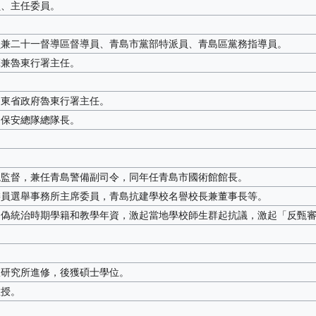
員、主任委員。
員兼二十一督導區督導員、青島市黨部特派員、青島區黨務指導員。
揮兼魯東行署主任。
山東省政府魯東行署主任。
島保安總隊總隊長。
總監督，兼任青島警備副司令，同年任青島市國術館館長。
委員選舉事務所主席委員，青島抗建學校名譽校長兼董事長等。
日偽統治時期學籍和教學年資，激起當地學校師生群起抗議，激起「反甄
政研究所進修，後獲碩士學位。
教授。
。