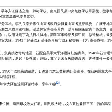
吳縣。早年入江蘇省立第一師範學校。南京國民黨中央黨務學校畢業後，從事黨
國民黨青島市執委會常委。
分區域。李先良奉派擔任山東省政府委員兼山東省黨部執委，在膠東地區謀
任兼魯東聯軍總指揮。派遣保安隊長高芳先，以青島國術館青年為主力、
嶗山，以附近廟宇為抗日根據地，調訓軍事幹部及保甲長、修造槍械，並
安大隊。1941年起受國府派任為青島市政府秘書長，代行市長職權。19
市長，負責接收青島地區，並配合美軍太平洋艦隊駐點青島。1948年並當
起抗議，激起「反甄審」運動，其間更因女教師遭殺害，遂使事件一發不
商，1950年國民黨總裁蔣介石終於同意公費補助赴美進修。在紐約州立大
畫相關課程。
[2]
卒於加拿大阿伯達州阿蒙特市，享年88歲
。
士學位後，返回母校政大任教。剛到政大時，校方要他兼授三民主義的課