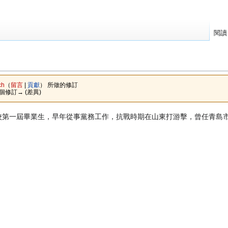
閱讀
ch
（
留言
|
貢獻
）
所做的修訂
下個修訂→ (差異)
。黨校第一屆畢業生，早年從事黨務工作，抗戰時期在山東打游擊，曾任青島市