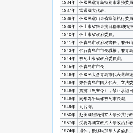
1934年
任國民黨青島特別市常務委
1937年
當選國大代表。
1938年
任國民黨山東省黨部執行委
1939年
任山東省魯東抗日聯軍總指
1940年
任山東省政府委員。
1941年
任青島市政府秘書長，兼任
1943年
代行青島市市長職權，兼青
1944年
被免山東省政府委員職。
1945年
任青島市市長。
1946年
任國民大會青島市代表選舉
1948年
兼任青島市國大代表、立法
1948年
實施《甄審令》，禁止承認
1948年
同年為平民怨被免市長職。
1949年
到台灣。
1950年
赴美國紐約州立大學公共行
1957年
受聘為國立政治大學政治系
1974年
退休，後移民加拿大多倫多