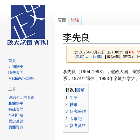
頁面
討論
李先良
於 2025年8月21日 (四) 08:35 由
Pailin
(
差異
)
←上個修訂
| 最新修訂 (差異) | 
首頁
近期變更
跳
跳
李先良（1904-1993），黨政人物
隨機頁面
至
至
系，1974年退休，1993年卒於加拿大。
MediaWiki說明
導
搜
工具
目次
覽
尋
連結至此的頁面
1
生平
相關變更
2
軼事
特殊頁面
3
研究著作
可列印版
4
大事記
固定連結
5
參考資料
頁面資訊