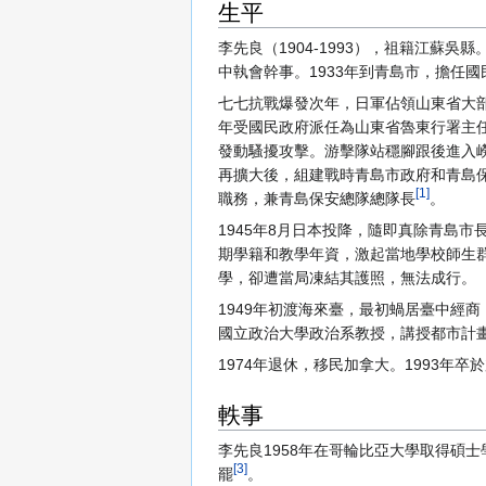
生平
李先良（1904-1993），祖籍江蘇
中執會幹事。1933年到青島市，擔任
七七抗戰爆發次年，日軍佔領山東省大部
年受國民政府派任為山東省魯東行署主
發動騷擾攻擊。游擊隊站穩腳跟後進入
再擴大後，組建戰時青島市政府和青島保
[1]
職務，兼青島保安總隊總隊長
。
1945年8月日本投降，隨即真除青島
期學籍和教學年資，激起當地學校師生群
學，卻遭當局凍結其護照，無法成行。
1949年初渡海來臺，最初蝸居臺中經
國立政治大學政治系教授，講授都市計
1974年退休，移民加拿大。1993年
軼事
李先良1958年在哥輪比亞大學取得碩
[3]
罷
。