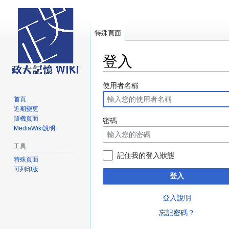
特殊頁面
登入
跳
跳
使用者名稱
至
至
首頁
導
搜
近期變更
覽
尋
隨機頁面
密碼
MediaWiki說明
工具
記住我的登入狀態
特殊頁面
可列印版
登入
登入說明
忘記密碼？