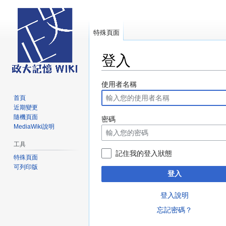
特殊頁面
登入
跳
跳
使用者名稱
至
至
首頁
導
搜
近期變更
覽
尋
隨機頁面
密碼
MediaWiki說明
工具
記住我的登入狀態
特殊頁面
可列印版
登入
登入說明
忘記密碼？