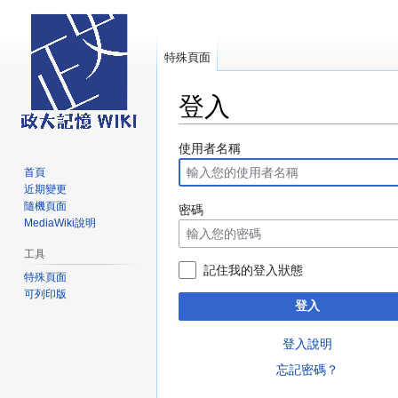
特殊頁面
登入
跳
跳
使用者名稱
至
至
首頁
導
搜
近期變更
覽
尋
隨機頁面
密碼
MediaWiki說明
工具
記住我的登入狀態
特殊頁面
可列印版
登入
登入說明
忘記密碼？