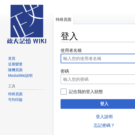
特殊頁面
登入
跳
跳
使用者名稱
至
至
首頁
導
搜
近期變更
覽
尋
隨機頁面
密碼
MediaWiki說明
工具
記住我的登入狀態
特殊頁面
可列印版
登入
登入說明
忘記密碼？