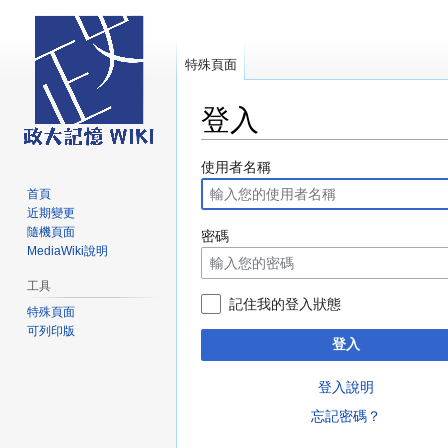
特殊頁面
登入
跳
跳
使用者名稱
至
至
首頁
導
搜
近期變更
覽
尋
隨機頁面
密碼
MediaWiki說明
工具
記住我的登入狀態
特殊頁面
可列印版
登入
登入說明
忘記密碼？