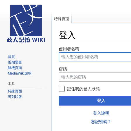
特殊頁面
登入
跳
跳
使用者名稱
至
至
首頁
導
搜
近期變更
覽
尋
隨機頁面
密碼
MediaWiki說明
工具
記住我的登入狀態
特殊頁面
可列印版
登入
登入說明
忘記密碼？