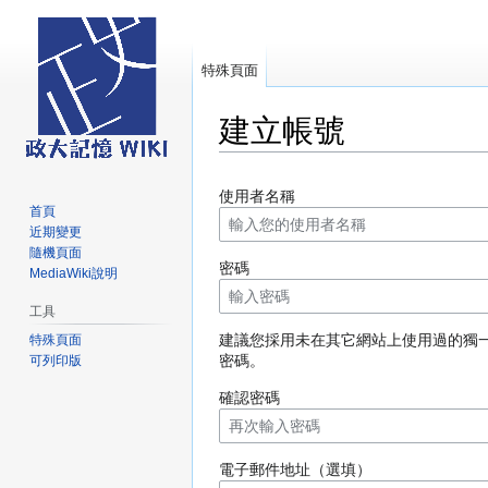
特殊頁面
建立帳號
跳
跳
使用者名稱
至
至
首頁
導
搜
近期變更
覽
尋
隨機頁面
密碼
MediaWiki說明
工具
建議您採用未在其它網站上使用過的獨
特殊頁面
密碼。
可列印版
確認密碼
電子郵件地址（選填）