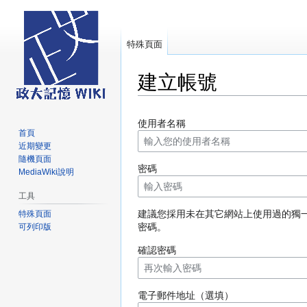
特殊頁面
建立帳號
跳
跳
使用者名稱
至
至
首頁
導
搜
近期變更
覽
尋
隨機頁面
密碼
MediaWiki說明
工具
建議您採用未在其它網站上使用過的獨
特殊頁面
密碼。
可列印版
確認密碼
電子郵件地址（選填）