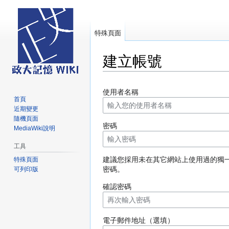
特殊頁面
建立帳號
跳
跳
使用者名稱
至
至
首頁
導
搜
近期變更
覽
尋
隨機頁面
密碼
MediaWiki說明
工具
建議您採用未在其它網站上使用過的獨
特殊頁面
密碼。
可列印版
確認密碼
電子郵件地址（選填）