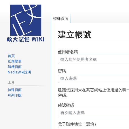
特殊頁面
建立帳號
跳
跳
使用者名稱
至
至
首頁
導
搜
近期變更
覽
尋
隨機頁面
密碼
MediaWiki說明
工具
建議您採用未在其它網站上使用過的獨
特殊頁面
密碼。
可列印版
確認密碼
電子郵件地址（選填）