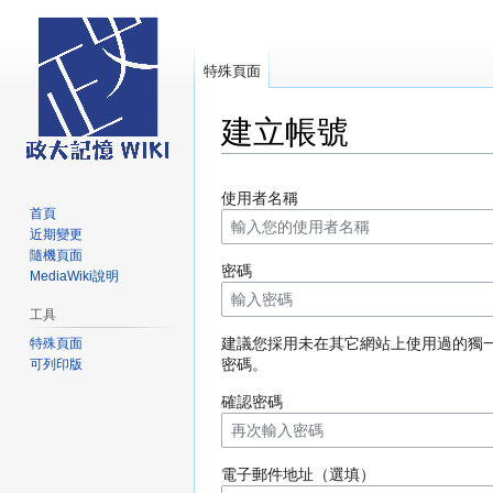
特殊頁面
建立帳號
跳
跳
使用者名稱
至
至
首頁
導
搜
近期變更
覽
尋
隨機頁面
密碼
MediaWiki說明
工具
建議您採用未在其它網站上使用過的獨
特殊頁面
密碼。
可列印版
確認密碼
電子郵件地址（選填）