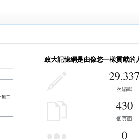
政大記憶網是由像您一樣貢獻的
29,33
次編輯
一無二
430
個頁面
0