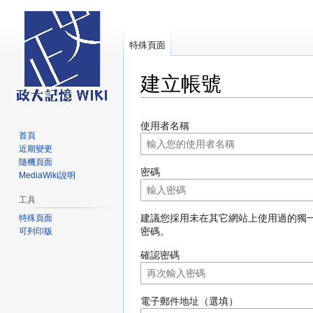
特殊頁面
建立帳號
跳
跳
使用者名稱
至
至
首頁
導
搜
近期變更
覽
尋
隨機頁面
密碼
MediaWiki說明
工具
建議您採用未在其它網站上使用過的獨
特殊頁面
密碼。
可列印版
確認密碼
電子郵件地址（選填）