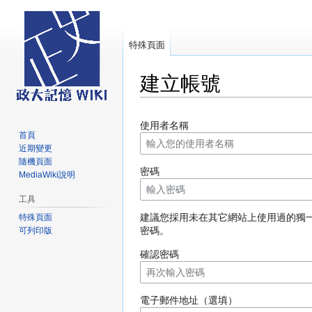
特殊頁面
建立帳號
跳
跳
使用者名稱
至
至
首頁
導
搜
近期變更
覽
尋
隨機頁面
密碼
MediaWiki說明
工具
建議您採用未在其它網站上使用過的獨
特殊頁面
密碼。
可列印版
確認密碼
電子郵件地址（選填）