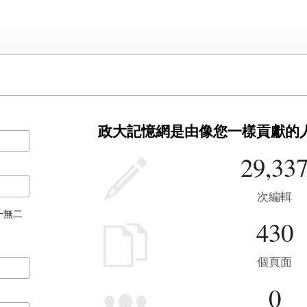
政大記憶網是由像您一樣貢獻的
29,33
次編輯
一無二
430
個頁面
0