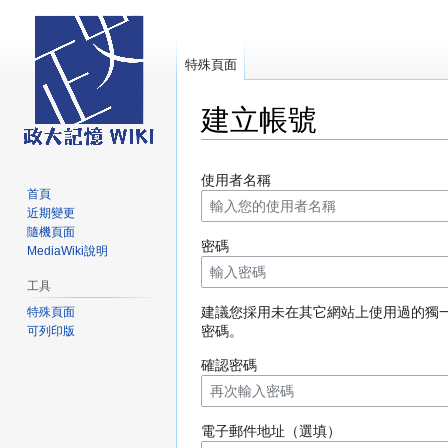
特殊頁面
建立帳號
跳
跳
使用者名稱
至
至
首頁
導
搜
近期變更
覽
尋
隨機頁面
密碼
MediaWiki說明
工具
建議您採用未在其它網站上使用過的獨
特殊頁面
密碼。
可列印版
確認密碼
電子郵件地址（選填）