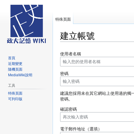
特殊頁面
建立帳號
跳
跳
使用者名稱
至
至
首頁
導
搜
近期變更
覽
尋
隨機頁面
密碼
MediaWiki說明
工具
建議您採用未在其它網站上使用過的獨
特殊頁面
密碼。
可列印版
確認密碼
電子郵件地址（選填）